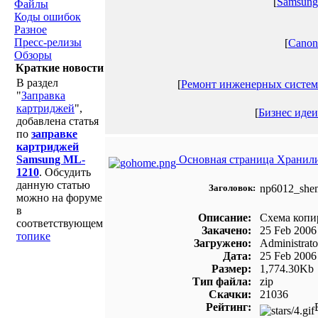
[
Samsung
Файлы
Коды ошибок
Разное
Пресс-релизы
[
Canon
Обзоры
Краткие новости
В раздел
[
Ремонт инженерных систем
"
Заправка
картриджей
",
[
Бизнес идеи
добавлена статья
по
заправке
картриджей
Samsung ML-
Основная страница Хранил
1210
. Обсудить
данную статью
Заголовок:
np6012_sh
можно на форуме
в
Описание:
Схема копи
соответствующем
Закачено:
25 Feb 2006
топике
Загружено:
Administrato
Дата:
25 Feb 2006
Размер:
1,774.30Kb
Тип файла:
zip
Скачки:
21036
Рейтинг: