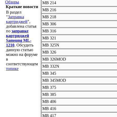
Обзоры
MB 214
Краткие новости
MB 216
В раздел
"
Заправка
MB 218
картриджей
",
MB 306
добавлена статья
по
заправке
MB 316
картриджей
MB 321
Samsung ML-
1210
. Обсудить
MB 325N
данную статью
MB 326
можно на форуме
в
MB 326MOD
соответствующем
MB 332N
топике
MB 345
MB 345MOD
MB 375
MB 385
MB 406
MB 416
MB 417