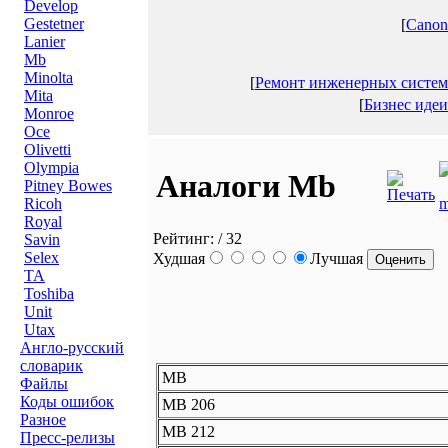
Develop
Gestetner
[
Canon
Lanier
Mb
Minolta
[
Ремонт инженерных систем
Mita
[
Бизнес идеи
Monroe
Oce
Olivetti
Olympia
Аналоги Mb
Pitney Bowes
Ricoh
Royal
Рейтинг:
/ 32
Savin
Selex
Худшая
Лучшая
TA
Toshiba
Unit
Utax
Англо-русский
словарик
MB
Файлы
Коды ошибок
MB 206
Разное
MB 212
Пресс-релизы