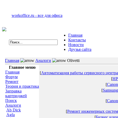
workoffice.ru - все для офиса
Главная
Контакты
Новости
Друзья сайта
Главная
Аналоги
Olivetti
Главное меню
Главная
[
Автоматизация работы сервисного центра
Форум
[
HP
Ремонт
[
Canon
Теория и практика
[
Samsung
Заправка
картриджей
Поиск
[
Canon
Аналоги
Ab Dick
[
Ремонт инженерных систем
Agfa
[
Бизнес идеи