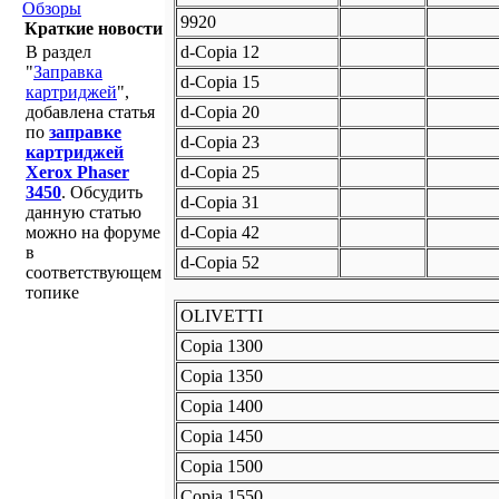
Обзоры
9920
Краткие новости
В раздел
d-Copia 12
"
Заправка
d-Copia 15
картриджей
",
добавлена статья
d-Copia 20
по
заправке
d-Copia 23
картриджей
Xerox Phaser
d-Copia 25
3450
. Обсудить
d-Copia 31
данную статью
можно на форуме
d-Copia 42
в
d-Copia 52
соответствующем
топике
OLIVETTI
Copia 1300
Copia 1350
Copia 1400
Copia 1450
Copia 1500
Copia 1550