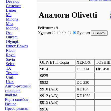
Develop
Gestetner
Lanier
Аналоги Olivetti
Mb
Minolta
Mita
Рейтинг:
/ 9
Monroe
Oce
Худшая
Лучшая
Olivetti
Olympia
Pitney Bowes
Ricoh
Royal
Savin
OLIVETTI Copia
XEROX
TOSHIB
Selex
TA
9814
DC 214
DP1450
Toshiba
9825
Unit
Utax
9832
DC 230
Англо-русский
9910 (A/B)
XD104
словарик
Файлы
9912 (A/B)
XD103f
Коды ошибок
9915 (A/B)
Разное
Пресс-релизы
9916