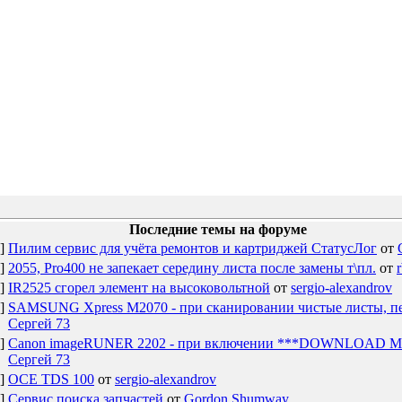
Последние темы на форуме
]
Пилим сервис для учёта ремонтов и картриджей СтатусЛог
от
]
2055, Pro400 не запекает середину листа после замены т\пл.
от
]
IR2525 сгорел элемент на высоковольтной
от
sergio-alexandrov
]
SAMSUNG Xpress M2070 - при сканировании чистые листы, пе
Сергей 73
]
Canon imageRUNER 2202 - при включении ***DOWNLOAD M
Сергей 73
]
OCE TDS 100
от
sergio-alexandrov
]
Сервис поиска запчастей
от
Gordon Shumway