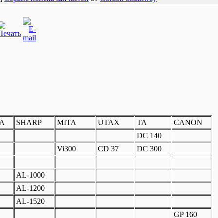
A
SHARP
MITA
UTAX
TA
CANON
DC 140
Vi300
CD 37
DC 300
AL-1000
AL-1200
AL-1520
GP 160