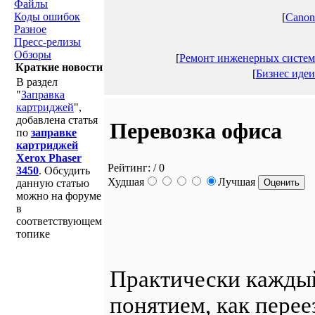
Файлы
Коды ошибок
[
Canon
Разное
Пресс-релизы
Обзоры
[
Ремонт инженерных систем
Краткие новости
[
Бизнес идеи
В раздел
"
Заправка
картриджей
",
добавлена статья
Перевозка офиса
по
заправке
картриджей
Xerox Phaser
Рейтинг:
/ 0
3450
. Обсудить
Худшая
Лучшая
данную статью
можно на форуме
в
соответствующем
топике
Практически каждый
понятием, как перее