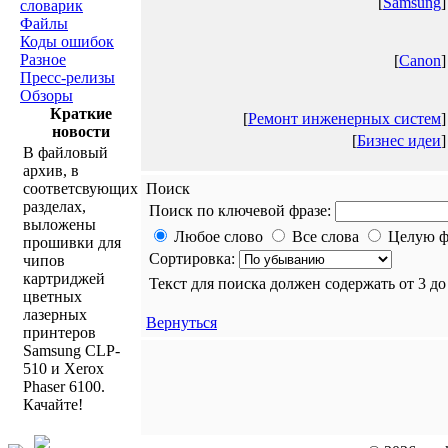
[
Samsung
]
словарик
Файлы
Коды ошибок
Разное
[
Canon
]
Пресс-релизы
Обзоры
Краткие
[
Ремонт инженерных систем
]
новости
[
Бизнес идеи
]
В файловый
архив, в
соответсвующих
Поиск
разделах,
Поиск по ключевой фразе:
выложены
Любое слово
Все слова
Целую ф
прошивки для
Сортировка:
чипов
картриджей
Текст для поиска должен содержать от 3 д
цветных
лазерных
Вернуться
принтеров
Samsung CLP-
510 и Xerox
Phaser 6100.
Качайте!