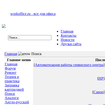
workoffice.ru - все для офиса
Главная
Контакты
Новости
Друзья сайта
Главная
Поиск
Главное меню
После
Главная
[
Автоматизация работы сервисного центра
]
Форум
Ремонт
Теория и
[
HP
]
практика
Заправка
картриджей
[
Canon
]
Поиск
Аналоги
Англо-русский