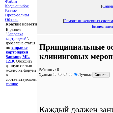
Файлы
Коды ошибок
[
Canon
Разное
Пресс-релизы
Обзоры
[
Ремонт инженерных систем
Краткие новости
[
Бизнес идеи
В раздел
"
Заправка
картриджей
",
добавлена статья
Принципиальные ос
по
заправке
картриджей
клининговых меро
Samsung ML-
1210
. Обсудить
данную статью
Рейтинг:
/ 0
можно на форуме
Худшая
Лучшая
в
соответствующем
топике
Каждый должен зани