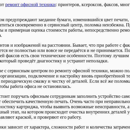
яют
ремонт офисной техники
: принтеров, ксероксов, факсов, мн
 предупреждают заедание бумаги, изменившийся цвет печати, н
титься своевременно в сервисный центр, поломка неизбежна. 
еты и примерная оценка стоимости работы, непосредственно рем
.
ентов и изображений на расстоянии. Бывает, что при работе с 
ется не полностью или вовсе не передаётся и не принимается. 
лей факсов есть свои технические особенности. Поэтому лучшим
 который проведёт диагностику и устранит неполадки.
е с сервисным центром по ремонту офисной техники, можно по
 организации, подключение и настройку вновь приобретённой 
периодическую смазку и чистку её деталей. Если всё же поломк
тобы работа офиса не остановилась.
 стоит поручать офисным сотрудникам заполнить устройство само
 обеспечить качественную печать. Очень часто при неправильно 
ностику картриджа, чтобы выявить возможные неисправности, а 
ный этап, на котором происходит очистка внутренних деталей у
равляют краской, и проверяют его работу.
и зависит от характера, сложности работ и количества затраче