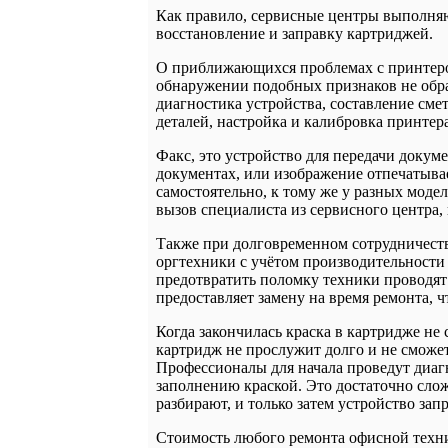
Как правило, сервисные центры выполн
восстановление и заправку картриджей.
О приближающихся проблемах с принтером
обнаружении подобных признаков не обра
диагностика устройства, составление см
деталей, настройка и калибровка принтера
Факс, это устройство для передачи докум
документах, или изображение отпечатыва
самостоятельно, к тому же у разных моде
вызов специалиста из сервисного центра,
Также при долговременном сотрудничеств
оргтехники с учётом производительности
предотвратить поломку техники проводят 
предоставляет замену на время ремонта, ч
Когда закончилась краска в картридже не
картридж не прослужит долго и не сможет
Профессионалы для начала проведут диаг
заполнению краской. Это достаточно слож
разбирают, и только затем устройство зап
Стоимость любого ремонта офисной техник