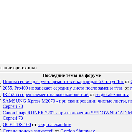
вание оргтехники
Последние темы на форуме
]
Пилим сервис для учёта ремонтов и картриджей СтатусЛог
от
]
2055, Pro400 не запекает середину листа после замены т\пл.
от
]
IR2525 сгорел элемент на высоковольтной
от
sergio-alexandrov
]
SAMSUNG Xpress M2070 - при сканировании чистые листы, пе
Сергей 73
]
Canon imageRUNER 2202 - при включении ***DOWNLOAD M
Сергей 73
]
OCE TDS 100
от
sergio-alexandrov
]
Сервис поиска запчастей
от
Gordon Shumway