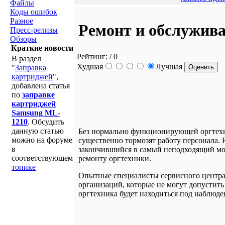
Файлы
Коды ошибок
Разное
Ремонт и обслужива
Пресс-релизы
Обзоры
Краткие новости
Рейтинг:
/ 0
В раздел
Худшая
Лучшая
"
Заправка
картриджей
",
добавлена статья
по
заправке
картриджей
Samsung ML-
1210
. Обсудить
данную статью
Без нормально функционирующей оргтехни
можно на форуме
существенно тормозят работу персонала.
в
закончившийся в самый неподходящий мом
соответствующем
ремонту оргтехники.
топике
Опытные специалисты сервисного центра 
организаций, которые не могут допустить
оргтехника будет находиться под наблюде