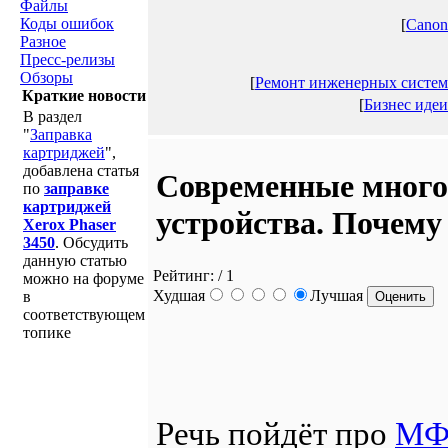
Файлы
Коды ошибок
[
Canon
Разное
Пресс-релизы
Обзоры
[
Ремонт инженерных систем
Краткие новости
[
Бизнес идеи
В раздел
"
Заправка
картриджей
",
добавлена статья
Современные мног
по
заправке
картриджей
устройства. Почему
Xerox Phaser
3450
. Обсудить
данную статью
Рейтинг:
/ 1
можно на форуме
Худшая
Лучшая
в
соответствующем
топике
Речь пойдёт про
МФ